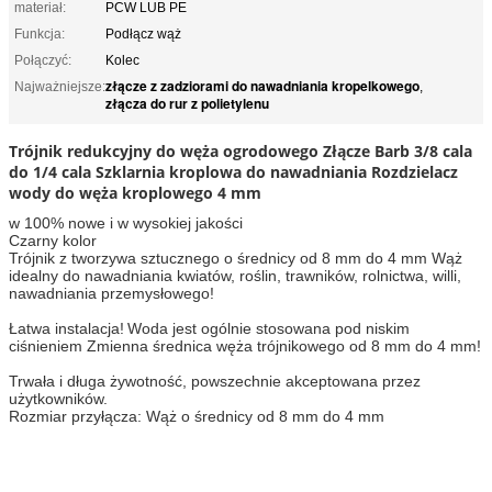
materiał:
PCW LUB PE
Funkcja:
Podłącz wąż
Połączyć:
Kolec
złącze z zadziorami do nawadniania kropelkowego
Najważniejsze:
,
złącza do rur z polietylenu
Trójnik redukcyjny do węża ogrodowego Złącze Barb 3/8 cala
do 1/4 cala Szklarnia kroplowa do nawadniania Rozdzielacz
wody do węża kroplowego 4 mm
w 100% nowe i w wysokiej jakości
Czarny kolor
Trójnik z tworzywa sztucznego o średnicy od 8 mm do 4 mm Wąż
idealny do nawadniania kwiatów, roślin, trawników, rolnictwa, willi,
nawadniania przemysłowego!
Łatwa instalacja!
Woda jest ogólnie stosowana pod niskim
ciśnieniem Zmienna średnica węża trójnikowego od 8 mm do 4 mm!
Trwała i długa żywotność, powszechnie akceptowana przez
użytkowników.
Rozmiar przyłącza: Wąż o średnicy od 8 mm do 4 mm