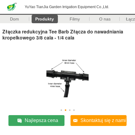
YuYao TianJia Garden Irrigation Equipment Co.,Ltd.
Dom
Produkty
Filmy
O nas
Łąc
Złączka redukcyjna Tee Barb Złącza do nawadniania
kropelkowego 3/8 cala - 1/4 cala
Najlepsza cena
Skontaktuj się z nami