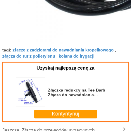
złącze z zadziorami do nawadniania kropelkowego
tagi:
,
złącza do rur z polietylenu
kolana do irygacji
,
Uzyskaj najlepszą cenę za
Złączka redukcyjna Tee Barb
Złącza do nawadniania
kropelkowego 3/8 cala - 1/4 cala
Kontyntynuj
Złącza do przewodów irygacyjnych
Jeszcze