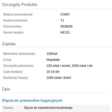
Szczegóły Produktu
Miejsce pochodzenia:
CHINY
Nazwa handlowa:
TJ
Orzecznictwo:
ISO9000
Numer modelu:
HE101
Zapłata
Minimalne zamówienie:
1000szt
Cena:
Nogotiate
Szczegóły pakowania:
100 sztuk / worek, 1500 sztuk / ctn
Czas dostawy:
10-15 dni
Możliwość Supply:
1000 sztuk / dzień
Opis
Złącza do przewodów irygacyjnych
Nazwa:
Złącze do nawadniania kroplowego