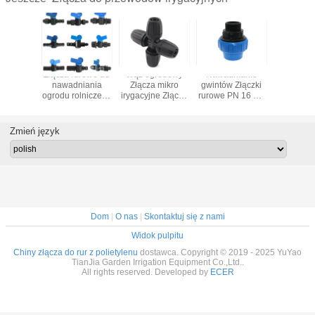
rsalne
Złącza rurowe do
Wąż ogrodowy
Nawadnianie
Złącza 
kolczaste
nawadniania
Złącza mikro
gwintów Złączki
nawadniaj
a rur
ogrodu rolniczego
irygacyjne Złącze
rurowe PN 16 PP
tworz
jnych do
Dn 3/4 "do rur
trójnika
Kompresyjny
sztuczne
oplowych
irygacyjnego 8/11
męski adapter
"Przełączn
2"
9 / 12mm
z gwintem
Zmień język
na żeń
Dom
|
O nas
|
Skontaktuj się z nami
Widok pulpitu
Chiny złącza do rur z polietylenu
dostawca. Copyright © 2019 - 2025 YuYao
TianJia Garden Irrigation Equipment Co.,Ltd..
All rights reserved. Developed by
ECER