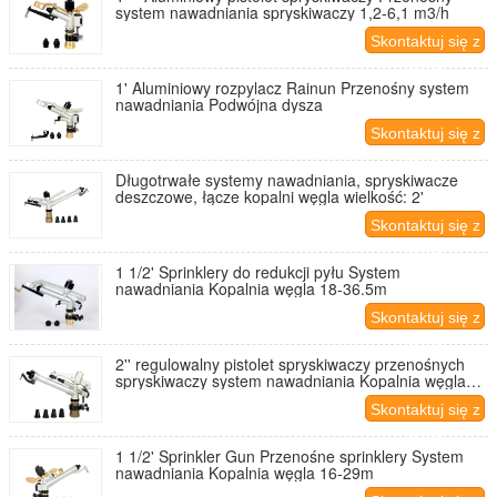
system nawadniania spryskiwaczy 1,2-6,1 m3/h
Skontaktuj się z
nami
1' Aluminiowy rozpylacz Rainun Przenośny system
nawadniania Podwójna dysza
Skontaktuj się z
nami
Długotrwałe systemy nawadniania, spryskiwacze
deszczowe, łącze kopalni węgla wielkość: 2'
Skontaktuj się z
nami
1 1/2' Sprinklery do redukcji pyłu System
nawadniania Kopalnia węgla 18-36.5m
Skontaktuj się z
nami
2'' regulowalny pistolet spryskiwaczy przenośnych
spryskiwaczy system nawadniania Kopalnia węgla
20-43m
Skontaktuj się z
nami
1 1/2' Sprinkler Gun Przenośne sprinklery System
nawadniania Kopalnia węgla 16-29m