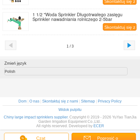
Skontaktuj się z
nami
1 1/2 "Woda Sprinkler Długotrwałego zasięgu
Sprinkler nawadniania rolniczego 2-5bar
Skontaktuj się z
nami
1 / 3
Zmień język
Polish
Dom
|
O nas
|
Skontaktuj się z nami
|
Sitemap
|
Privacy Policy
Widok pulpitu
Chiny large impact sprinklers supplier.
Copyright © 2019 - 2026 YuYao TianJia
Garden Irrigation Equipment Co.,Ltd..
All rights reserved. Developed by
ECER
Czat
Poprosić o