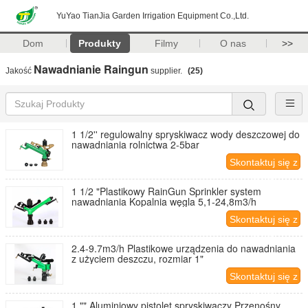
YuYao TianJia Garden Irrigation Equipment Co.,Ltd.
Dom
Produkty
Filmy
O nas
>>
Nawadnianie Raingun
Jakość
supplier.
(25)
1 1/2'' regulowalny spryskiwacz wody deszczowej do
nawadniania rolnictwa 2-5bar
Skontaktuj się z
nami
1 1/2 "Plastikowy RainGun Sprinkler system
nawadniania Kopalnia węgla 5,1-24,8m3/h
Skontaktuj się z
nami
2.4-9.7m3/h Plastikowe urządzenia do nawadniania
z użyciem deszczu, rozmiar 1"
Skontaktuj się z
nami
1 "" Aluminiowy pistolet spryskiwaczy Przenośny