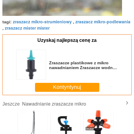
zraszacz mikro-strumieniowy
zraszacz mikro-podlewania
tagi:
,
zraszacz mister mister
,
Uzyskaj najlepszą cenę za
Zraszacze plastikowe z mikro
nawadnianiem Zraszacze wodne
z mikro spryskiwaczem
Kontyntynuj
Nawadnianie zraszacze mikro
Jeszcze