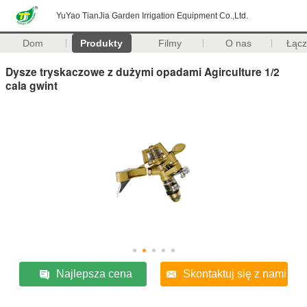
YuYao TianJia Garden Irrigation Equipment Co.,Ltd.
Dom
Produkty
Filmy
O nas
Łąc
Dysze tryskaczowe z dużymi opadami Agirculture 1/2
cala gwint
Najlepsza cena
Skontaktuj się z nami