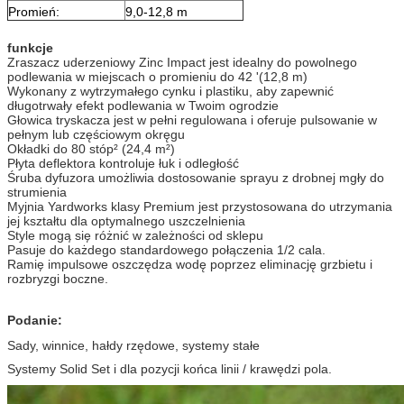
Promień:
9,0-12,8 m
funkcje
Zraszacz uderzeniowy Zinc Impact jest idealny do powolnego
podlewania w miejscach o promieniu do 42 '(12,8 m)
Wykonany z wytrzymałego cynku i plastiku, aby zapewnić
długotrwały efekt podlewania w Twoim ogrodzie
Głowica tryskacza jest w pełni regulowana i oferuje pulsowanie w
pełnym lub częściowym okręgu
Okładki do 80 stóp² (24,4 m²)
Płyta deflektora kontroluje łuk i odległość
Śruba dyfuzora umożliwia dostosowanie sprayu z drobnej mgły do ​​
strumienia
Myjnia Yardworks klasy Premium jest przystosowana do utrzymania
jej kształtu dla optymalnego uszczelnienia
Style mogą się różnić w zależności od sklepu
Pasuje do każdego standardowego połączenia 1/2 cala.
Ramię impulsowe oszczędza wodę poprzez eliminację grzbietu i
rozbryzgi boczne.
Podanie:
Sady, winnice, hałdy rzędowe, systemy stałe
Systemy Solid Set i dla pozycji końca linii / krawędzi pola.