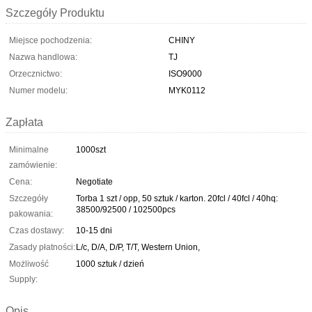
Szczegóły Produktu
Miejsce pochodzenia:
CHINY
Nazwa handlowa:
TJ
Orzecznictwo:
ISO9000
Numer modelu:
MYK0112
Zapłata
Minimalne
1000szt
zamówienie:
Cena:
Negotiate
Szczegóły
Torba 1 szt / opp, 50 sztuk / karton. 20fcl / 40fcl / 40hq:
38500/92500 / 102500pcs
pakowania:
Czas dostawy:
10-15 dni
Zasady płatności:
L/c, D/A, D/P, T/T, Western Union,
Możliwość
1000 sztuk / dzień
Supply:
Opis