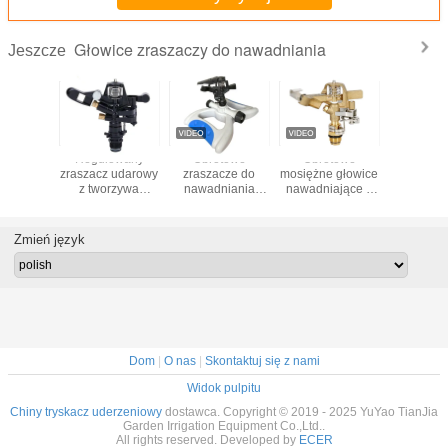
Głowice zraszaczy do nawadniania
Jeszcze
H 400KPA
Regulowany
Obrotowe
Obrotowe
Podwójne
wice
zraszacz udarowy
zraszacze do
mosiężne głowice
wodne R
iające
z tworzywa
nawadniania
nawadniające o
Nawadni
towe
sztucznego 3/4'' z
wodnego do
360 stopni do
głowi
anie do
podwójnym
trawników
rolnictwa
zrasza
awy
obracaniem dyszy
rolniczych
ogrodowego
Regulow
Zmień język
miedzianej
trawn
ogrodo
Dom
|
O nas
|
Skontaktuj się z nami
Widok pulpitu
Chiny tryskacz uderzeniowy
dostawca. Copyright © 2019 - 2025 YuYao TianJia
Garden Irrigation Equipment Co.,Ltd..
All rights reserved. Developed by
ECER