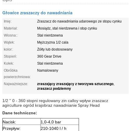
Głowice zraszaczy do nawadniania
Imię:
Zraszacz do nawadniania udarowego ze stopu cynku
Materiał:
Mosiądz, stal nierdzewna i stop cynku
Wiosna::
Stal nierdzewna
Wątek:
Mężczyzna 1/2 cala
kolor:
Żółty lub dostosowany
Stopień:
360 Gear Drive
Kołek:
Stal nierdzewna
Obróbka
Namalowany
powierzchniowa:
zraszający zraszający z tworzywa sztucznego
Najważniejsze:
,
zraszacz podziemny
1/2 '' 0 - 360 stopni regulowany zin calloy wpływ zraszacz
agirculture ogród krajobraz nawadnianie
Spray Head
Dane techniczne:
Nacisk:
1,0-4,0 bar
Przepływ:
210-1040 l / h