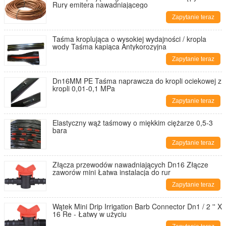
Rury emitera nawadniającego
Zapytanie teraz
Taśma kroplująca o wysokiej wydajności / kropla
wody Taśma kapiąca Antykorozyjna
Zapytanie teraz
Dn16MM PE Taśma naprawcza do kropli ociekowej z
kropli 0,01-0,1 MPa
Zapytanie teraz
Elastyczny wąż taśmowy o miękkim ciężarze 0,5-3
bara
Zapytanie teraz
Złącza przewodów nawadniających Dn16 Złącze
zaworów mini Łatwa instalacja do rur
Zapytanie teraz
Wątek Mini Drip Irrigation Barb Connector Dn1 / 2 '' X
16 Re - Łatwy w użyciu