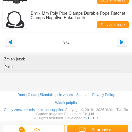
Zapytanie teraz
Dn17 Mm Poly Pipe Clamps Durable Pope Ratchet
Clamps Negative Rake Teeth
Zapytanie teraz
3 / 4
Zmień język
Polish
Dom
|
O nas
|
Skontaktuj się z nami
|
Sitemap
|
Privacy Policy
Widok pulpitu
Chiny zraszacz mister mister supplier.
Copyright © 2019 - 2026 YuYao TianJia
Garden Irrigation Equipment Co.,Ltd..
All rights reserved. Developed by
ECER
Czat
Poprosić o