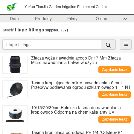
YuYao TianJia Garden Irrigation Equipment Co.,Ltd.
Dom
Produkty
Filmy
O nas
>>
t tape fittings
Jakość
supplier.
(37)
Złącza węża nawadniającego Dn17 Mm Złącza
Micro nawadniania Łatwe w użyciu
Zapytanie teraz
Taśma kroplująca do mikro nawadniania 16 mm
Przepływ podlewania ogrodu szklarniowego 1 - 4 l/H
Zapytanie teraz
10/15/20/30cm Rolnicza taśma do nawadniania
kroplowego Odporna na chemikalia anty UV
Zapytanie teraz
Taśma kroplująca ogrodowa PE 1/4 "Odstępy 6"