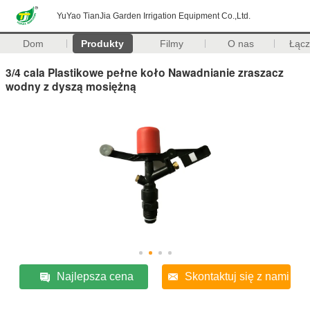
YuYao TianJia Garden Irrigation Equipment Co.,Ltd.
Dom
Produkty
Filmy
O nas
Łąc
3/4 cala Plastikowe pełne koło Nawadnianie zraszacz
wodny z dyszą mosiężną
Najlepsza cena
Skontaktuj się z nami