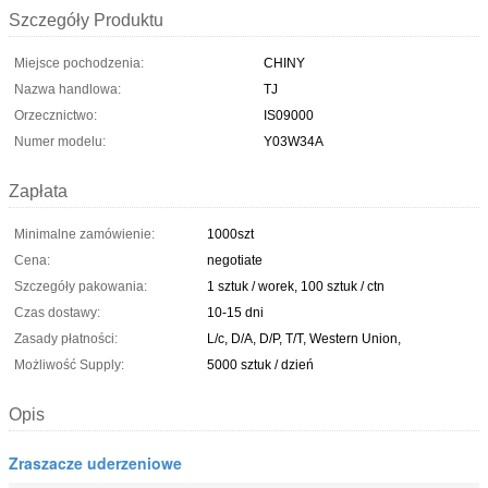
Szczegóły Produktu
Miejsce pochodzenia:
CHINY
Nazwa handlowa:
TJ
Orzecznictwo:
IS09000
Numer modelu:
Y03W34A
Zapłata
Minimalne zamówienie:
1000szt
Cena:
negotiate
Szczegóły pakowania:
1 sztuk / worek, 100 sztuk / ctn
Czas dostawy:
10-15 dni
Zasady płatności:
L/c, D/A, D/P, T/T, Western Union,
Możliwość Supply:
5000 sztuk / dzień
Opis
Zraszacze uderzeniowe