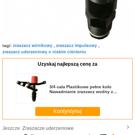
zraszacz wirnikowy
zraszacz impulsowy
tagi:
,
,
zraszacz uderzeniowy o niskim ciśnieniu
Uzyskaj najlepszą cenę za
3/4 cala Plastikowe pełne koło
Nawadnianie zraszacz wodny z
dyszą mosiężną
Kontyntynuj
Zraszacze uderzeniowe
Jeszcze