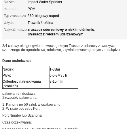
Nazwa:
Impact Water Sprinker
materiał:
POM
Typ zraszacza:
360-biegowy napęd
Użycie:
Trawnik / roślina
zraszacz uderzeniowy o niskim ciśnieniu
Najważniejsze:
,
tryskacz z rotorem uderzeniowym
3/4 calowy okrąg z gwintem wewnętrznym Zraszacz udarowy z tworzywa
sztucznego do ogrodnictwa, rolnictwo,
z gwintem wewnętrznym z mosiądzu
Dane techniczne:
Nacisk:
1-3Bar
Pływ:
0,6-3M3 / h
Odległość natryskiwania
8-15 mln
(promień)
pakowanie i dostawa
Szczegóły pakowania
1. Kartony po 50 sztuk w opakowaniu
2. W razie potrzeby Port
Port Ningbo lub Szanghaj
Czas oczekiwania: